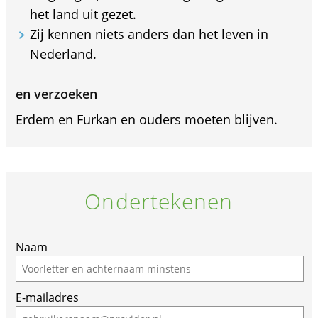
het land uit gezet.
Zij kennen niets anders dan het leven in
Nederland.
en verzoeken
Erdem en Furkan en ouders moeten blijven.
Ondertekenen
If
Naam
you
are
E-mailadres
a
human,